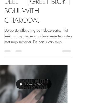
DEEL 1 | GREET BLOK |
SOUL WITH
CHARCOAL
De eerste aflevering van deze serie. Het
leek mij bijzonder om deze serie te starten
met mijn moeder. De basis van mijn
bestaan. Ik vond...
Load video