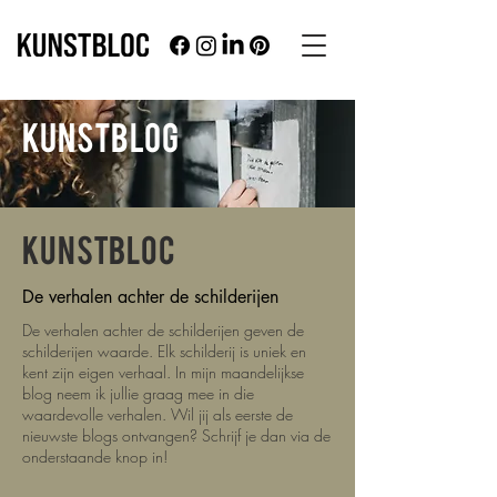
KUNSTBLOG
KUNSTBLOC
De verhalen achter de schilderijen
De verhalen achter de schilderijen geven de
schilderijen waarde. Elk schilderij is uniek en
kent zijn eigen verhaal. In mijn maandelijkse
blog neem ik jullie graag mee in die
waardevolle verhalen.
Wil jij als eerste de
nieuwste blogs ontvangen? Schrijf je dan via de
onderstaande knop in!