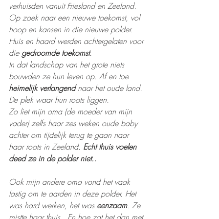
verhuisden vanuit Friesland en Zeeland. 
Op zoek naar een nieuwe toekomst, vol 
hoop en kansen in die nieuwe polder. 
Huis en haard werden achtergelaten voor 
die 
gedroomde toekomst
.
In dat landschap van het grote niets 
bouwden ze hun leven op. Af en toe 
heimelijk verlangend
 naar het oude land. 
De plek waar hun roots liggen.
Zo liet mijn oma (de moeder van mijn 
vader) zelfs haar zes weken oude baby 
achter om tijdelijk terug te gaan naar 
haar roots in Zeeland. 
Echt thuis voelen 
deed ze in de polder niet..
Ook mijn andere oma vond het vaak 
lastig om te aarden in deze polder. Het 
was hard werken, het was 
eenzaam
. Ze 
mistte haar thuis.  En hoe zat het dan met 