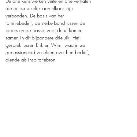
De drie kunstwerken vertellen drie verhalen 
die onlosmakelijk aan elkaar zijn 
verbonden. De basis van het 
familiebedrijf, de sterke band tussen de 
broers en de passie voor de ui komen 
samen in dit bijzondere drieluik. Het 
gesprek tussen Erik en Wim, waarin ze 
gepassioneerd vertelden over hun bedrijf, 
diende als inspiratiebron.
Met dezelfde passie heb ik het verhaal 
naar het drieluik vertaald. Eind 2023 was 
het zover en heb ik het kunstwerk tijdens 
de kerstborrel van het bedrijf 
overhandigd. De broers hoorden mijn 
verhaal aan en waren zichtbaar ontroerd 
door wat ik voor hen heb gemaakt.
Het maakt me ontzettend trots dat ik het 