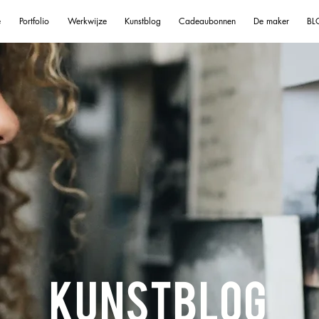
e
Portfolio
Werkwijze
Kunstblog
Cadeaubonnen
De maker
BL
KUNSTBLOG