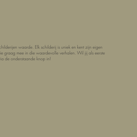
ilderijen waarde. Elk schilderij is uniek en kent zijn eigen
llie graag mee in die waardevolle verhalen.
Wil jij als eerste
via de onderstaande knop in!