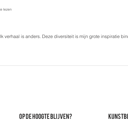
te lezen
n
 elk verhaal is anders. Deze diversiteit is mijn grote inspirati
Op de hoogte blijven?
Kunstb