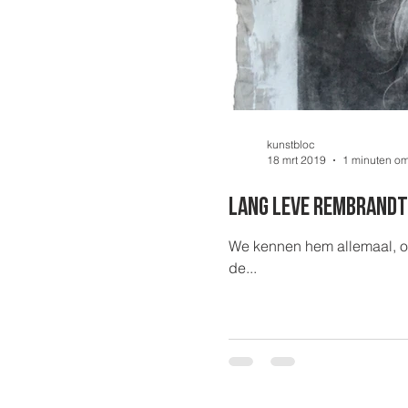
kunstbloc
18 mrt 2019
1 minuten om
Lang leve rembrandt
We kennen hem allemaal, onz
de...