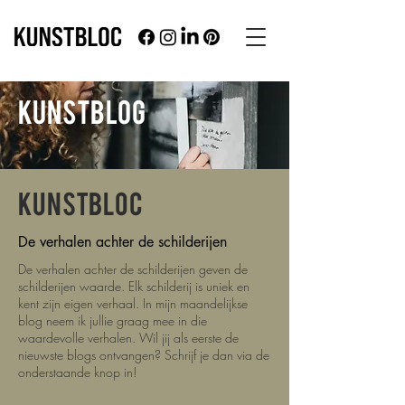
KUNSTBLOG
KUNSTBLOC
De verhalen achter de schilderijen
De verhalen achter de schilderijen geven de
schilderijen waarde. Elk schilderij is uniek en
kent zijn eigen verhaal. In mijn maandelijkse
blog neem ik jullie graag mee in die
waardevolle verhalen.
Wil jij als eerste de
nieuwste blogs ontvangen? Schrijf je dan via de
onderstaande knop in!