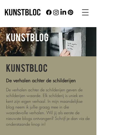
KUNSTBLOG
KUNSTBLOC
De verhalen achter de schilderijen
De verhalen achter de schilderijen geven de
schilderijen waarde. Elk schilderij is uniek en
kent zijn eigen verhaal. In mijn maandelijkse
blog neem ik jullie graag mee in die
waardevolle verhalen.
Wil jij als eerste de
nieuwste blogs ontvangen? Schrijf je dan via de
onderstaande knop in!