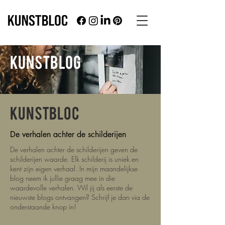
KUNSTBLOG
KUNSTBLOC
De verhalen achter de schilderijen
De verhalen achter de schilderijen geven de
schilderijen waarde. Elk schilderij is uniek en
kent zijn eigen verhaal. In mijn maandelijkse
blog neem ik jullie graag mee in die
waardevolle verhalen.
Wil jij als eerste de
nieuwste blogs ontvangen? Schrijf je dan via de
onderstaande knop in!