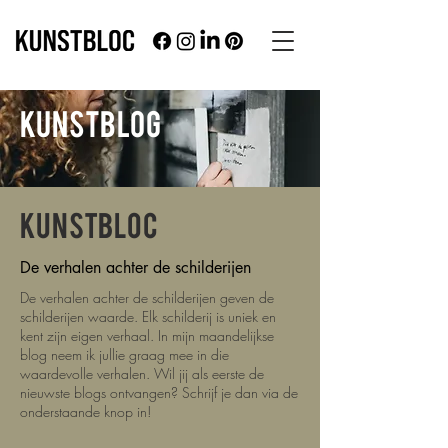
KUNSTBLOG
KUNSTBLOC
De verhalen achter de schilderijen
De verhalen achter de schilderijen geven de
schilderijen waarde. Elk schilderij is uniek en
kent zijn eigen verhaal. In mijn maandelijkse
blog neem ik jullie graag mee in die
waardevolle verhalen.
Wil jij als eerste de
nieuwste blogs ontvangen? Schrijf je dan via de
onderstaande knop in!